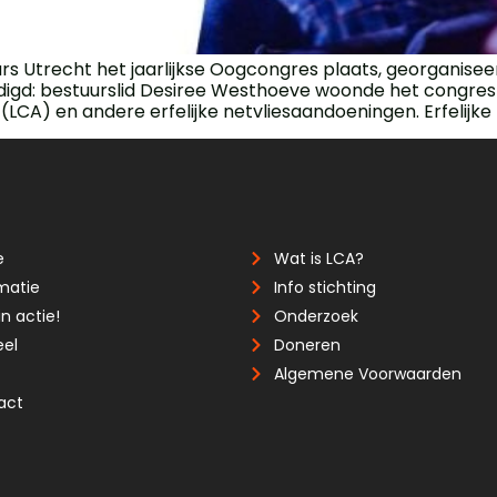
urs Utrecht het jaarlijkse Oogcongres plaats, georganise
igd: bestuurslid Desiree Westhoeve woonde het congres bi
(LCA) en andere erfelijke netvliesaandoeningen. Erfelijke
e
Wat is LCA?
matie
Info stichting
n actie!
Onderzoek
eel
Doneren
Algemene Voorwaarden
act