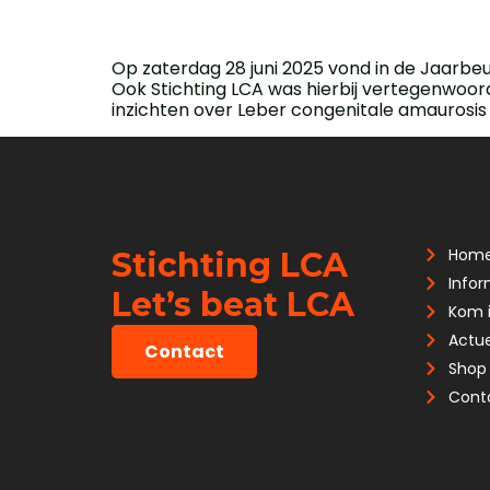
Op zaterdag 28 juni 2025 vond in de Jaarbe
Ook Stichting LCA was hierbij vertegenwoord
inzichten over Leber congenitale amaurosis 
Hom
Stichting LCA
Infor
Let’s beat LCA
Kom i
Actu
Contact
Shop
Cont